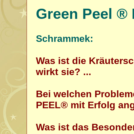
Green Peel ® 
Schrammek:
Was ist die Kräuters
wirkt sie? ...
Bei welchen Proble
Bei der Kräuterschälk
PEEL® mit Erfolg an
ärztlich entwickelte u
biologische Methode z
Was ist das Besonder
auf Kräuterbasis beruh
bei grossporiger, fett