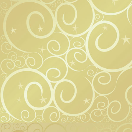
kü
...nun kneten, str
Ihr Rücken bek
Ihren geplagten R
Zitronen-Salz-Öl-
Limonenöl und all
für die Massage, 
ver
mit einem Ar
Nun lassen wir 
Oriental, Orang
träumen und gen
Sahne Karamell, 
wieder in den
Va
Nun lassen wir 
träumen und gen